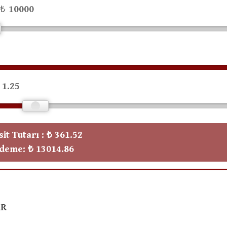
 ₺
%
it Tutarı :
₺ 361.52
Ödeme:
₺ 13014.86
AR