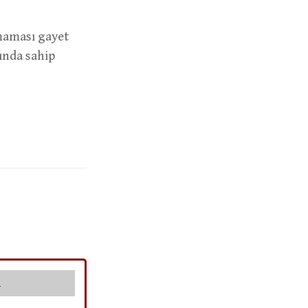
lmaması gayet
ında sahip
i