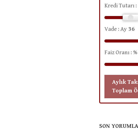
Kredi Tutarı :
Vade : Ay
Faiz Oranı : 
Aylık Taks
Toplam 
SON YORUML