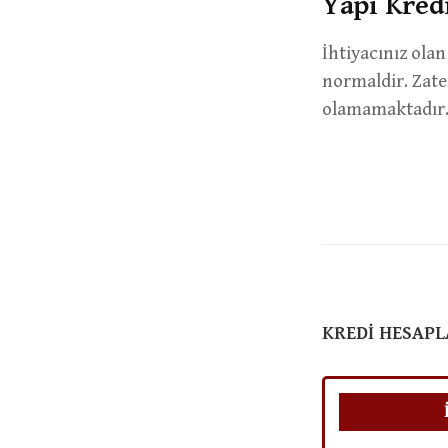
Yapı Kred
İhtiyacınız ola
normaldir. Zate
olamamaktadır.
KREDI HESAP